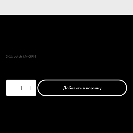
Патч МАГИЧЕСКАЯ ПЕХОТА
SKU:
patch_MAGPH
500
р.
Добавить в корзину
Размер: диаметр 9 см